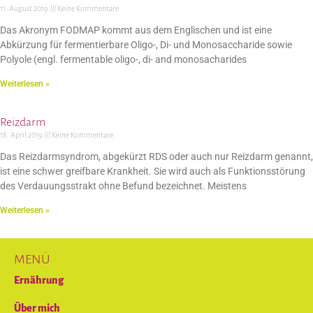
11. August 2019
Keine Kommentare
Das Akronym FODMAP kommt aus dem Englischen und ist eine
Abkürzung für fermentierbare Oligo-, Di- und Monosaccharide sowie
Polyole (engl. fermentable oligo-, di- and monosacharides
Weiterlesen »
Reizdarm
18. April 2019
Keine Kommentare
Das Reizdarmsyndrom, abgekürzt RDS oder auch nur Reizdarm genannt,
ist eine schwer greifbare Krankheit. Sie wird auch als Funktionsstörung
des Verdauungsstrakt ohne Befund bezeichnet. Meistens
Weiterlesen »
MENÜ
Ernährung
Über mich