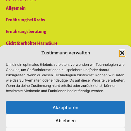
Allgemein
Ernährung bei Krebs
Ernährungsberatung
Gicht & erhöhte Harnsäure
Zustimmung verwalten
Reizdarm
Um dir ein optimales Erlebnis zu bieten, verwenden wir Technologien wie
Rheuma
Cookies, um Geräteinformationen zu speichern und/oder darauf
KONTAKT
zuzugreifen. Wenn du diesen Technologien zustimmst, können wir Daten
wie das Surfverhalten oder eindeutige IDs auf dieser Website verarbeiten.
Praxis für Ernährungsberatung Stade
Wenn du deine Zustimmung nicht erteilst oder zurückziehst, können
Theodor-Haubach-Weg 2
bestimmte Merkmale und Funktionen beeinträchtigt werden.
21682 Stade
Telefon (04141) 776-206
Akzeptieren
Fax (04141) 776-117
Mobil 0151 – 25 21 83 96
Ablehnen
E-Mail:
info@bettinadraeger.de