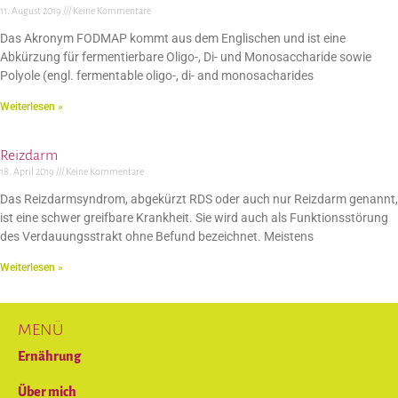
11. August 2019
Keine Kommentare
Das Akronym FODMAP kommt aus dem Englischen und ist eine
Abkürzung für fermentierbare Oligo-, Di- und Monosaccharide sowie
Polyole (engl. fermentable oligo-, di- and monosacharides
Weiterlesen »
Reizdarm
18. April 2019
Keine Kommentare
Das Reizdarmsyndrom, abgekürzt RDS oder auch nur Reizdarm genannt,
ist eine schwer greifbare Krankheit. Sie wird auch als Funktionsstörung
des Verdauungsstrakt ohne Befund bezeichnet. Meistens
Weiterlesen »
MENÜ
Ernährung
Über mich